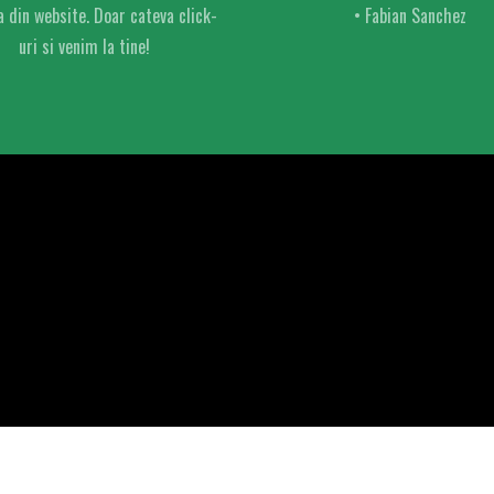
 din website. Doar cateva click-
• Fabian Sanchez
uri si venim la tine!
¡Arriba arriba! ¡Andale ándale! ? 0728 176 059