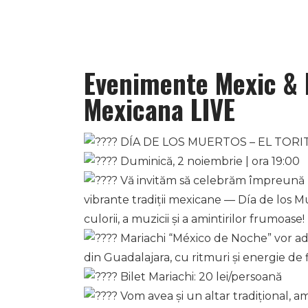
Evenimente Mexic & 
Mexicana LIVE
DÍA DE LOS MUERTOS – EL TOR
Duminică, 2 noiembrie | ora 19:00
Vă invităm să celebrăm împreună 
vibrante tradiții mexicane — Día de los M
culorii, a muzicii și a amintirilor frumoase!
Mariachi “México de Noche” vor a
din Guadalajara, cu ritmuri și energie de f
Bilet Mariachi: 20 lei/persoană
Vom avea și un altar tradițional, am