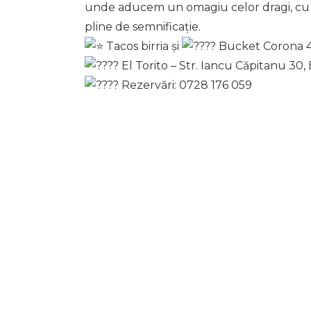
unde aducem un omagiu celor dragi, cu fl
pline de semnificație.
Tacos birria și
Bucket Corona 4 
El Torito – Str. Iancu Căpitanu 30,
Rezervări: 0728 176 059