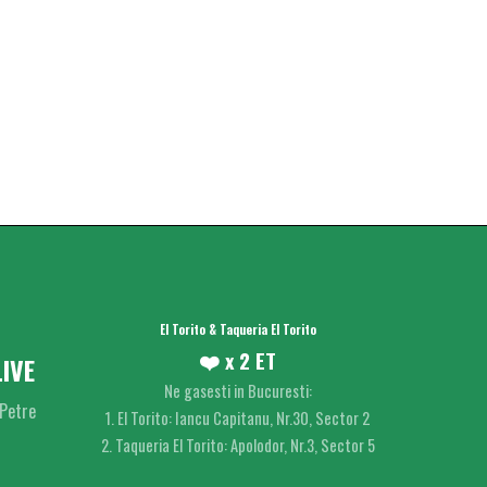
El Torito & Taqueria El Torito
❤️ x 2 ET
IVE
Ne gasesti in Bucuresti:
Petre
1. El Torito: Iancu Capitanu, Nr.30, Sector 2
2. Taqueria El Torito: Apolodor, Nr.3, Sector 5