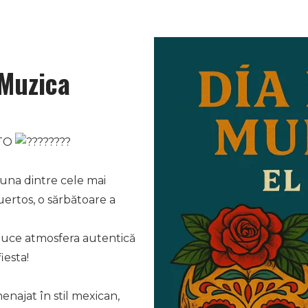
Muzica
ITO
una dintre cele mai
uertos, o sărbătoare a
duce atmosfera autentică
iesta!
enajat în stil mexican,