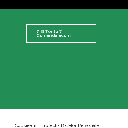
? El Torito ?
Comanda acum!
Cookie-uri
Protectia Datelor Personale