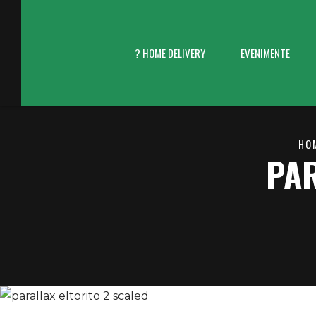
? HOME DELIVERY
EVENIMENTE
Delivery El Torito
HO
PAR